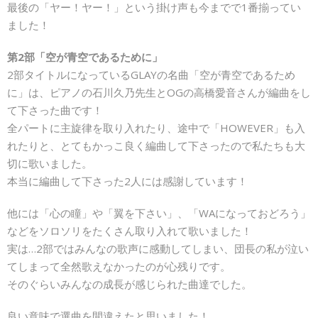
最後の「ヤー！ヤー！」という掛け声も今までで1番揃ってい
ました！
第2部「空が青空であるために」
2部タイトルになっているGLAYの名曲「空が青空であるため
に」は、ピアノの石川久乃先生とOGの高橋愛音さんが編曲をし
て下さった曲です！
全パートに主旋律を取り入れたり、途中で「HOWEVER」も入
れたりと、とてもかっこ良く編曲して下さったので私たちも大
切に歌いました。
本当に編曲して下さった2人には感謝しています！
他には「心の瞳」や「翼を下さい」、「WAになっておどろう」
などをソロソリをたくさん取り入れて歌いました！
実は…2部ではみんなの歌声に感動してしまい、団長の私が泣い
てしまって全然歌えなかったのが心残りです。
そのぐらいみんなの成長が感じられた曲達でした。
良い意味で選曲を間違えたと思いました！