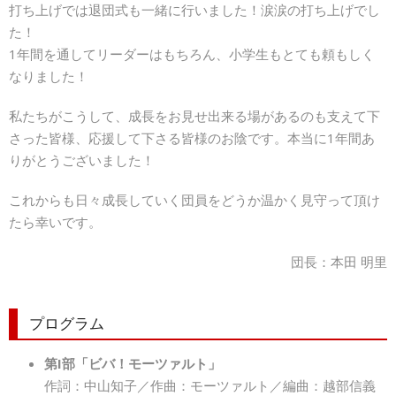
打ち上げでは退団式も一緒に行いました！涙涙の打ち上げでし
た！
1年間を通してリーダーはもちろん、小学生もとても頼もしく
なりました！
私たちがこうして、成長をお見せ出来る場があるのも支えて下
さった皆様、応援して下さる皆様のお陰です。本当に1年間あ
りがとうございました！
これからも日々成長していく団員をどうか温かく見守って頂け
たら幸いです。
団長：本田 明里
プログラム
第I部「ビバ！モーツァルト」
作詞：中山知子／作曲：モーツァルト／編曲：越部信義