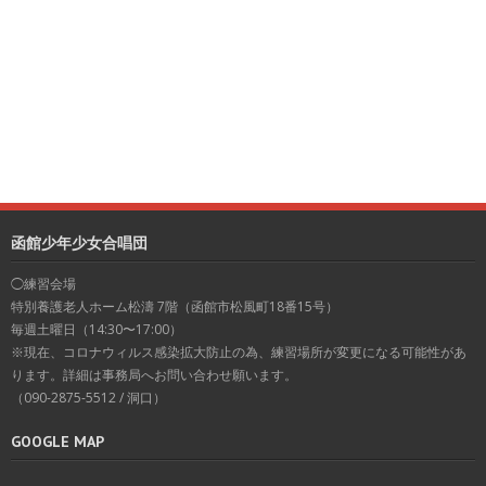
函館少年少女合唱団
◯練習会場
特別養護老人ホーム松濤 7階（函館市松風町18番15号）
毎週土曜日（14:30〜17:00）
※現在、コロナウィルス感染拡大防止の為、練習場所が変更になる可能性があ
ります。詳細は事務局へお問い合わせ願います。
（090-2875-5512 / 洞口）
GOOGLE MAP