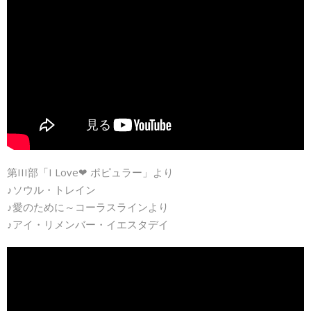
第III部「I Love❤ ポピュラー」より
♪ソウル・トレイン
♪愛のために～コーラスラインより
♪アイ・リメンバー・イエスタデイ