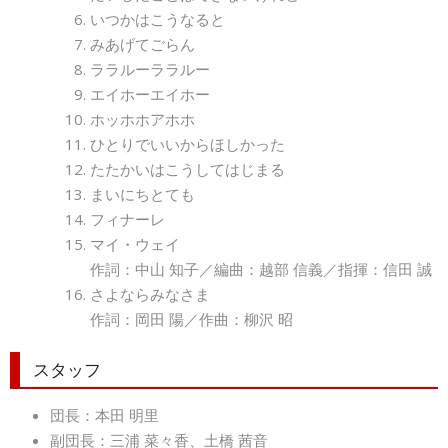
いつかはこうなると
みあげてごらん
ララルーララルー
エイホーエイホー
ホッホホアホホ
ひとりでいいからほしかった
たたかいはこうしてはじまる
まいにちとても
フィナーレ
マイ・ウェイ
作詞：中山 知子／編曲：越部 信義／指揮：信田 誠
さよならみなさま
作詞：岡田 陽／作曲：柳沢 昭
スタッフ
団長：本田 明里
副団長：三浦 菜々香、土橋 茜音