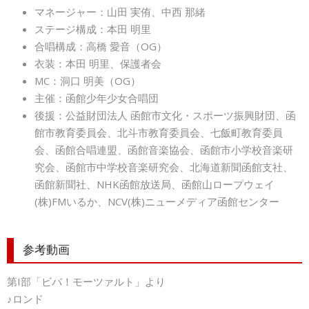
マネージャー：山田 実侑、中西 那緒
ステージ構成：本田 明里
合唱構成：高橋 愛音（OG）
衣装：本田 明里、保護者会
MC：洞口 明美（OG）
主催：函館少年少女合唱団
後援：公益財団法人 函館市文化・スポーツ振興財団、函
館市教育委員会、北斗市教育委員会、七飯町教育委員
会、函館合唱連盟、函館音楽協会、函館市小学校音楽研
究会、函館市中学校音楽研究会、北海道新聞函館支社、
函館新聞社、NHK函館放送局、函館山ロープウェイ
(株)FMいるか、NCV(株)ニューメディア函館センター
参考動画
第I部「ビバ！モーツァルト」より
♪ロンド