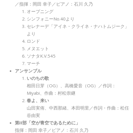
／指揮：岡田 幸子／ピアノ：石川 久乃
オープニング
シンフォニーNo.40より
セレナーデ「アイネ・クライネ・ナハトムジーク」
より
ロンド
メヌエット
ソナタK.V.545
マーチ
アンサンブル
いのちの歌
相田日芽（OG）、高橋愛音（OG）／作詞：
Miyabi、作曲：村松崇継
春よ、来い
山田実侑、中西那緒、本田明里／作詞・作曲：松任
谷由実
第II部「空が青空であるために」
指揮：岡田 幸子／ピアノ：石川 久乃