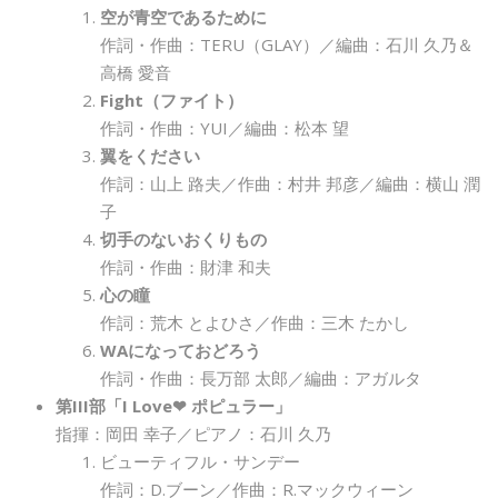
空が青空であるために
作詞・作曲：TERU（GLAY）／編曲：石川 久乃＆
高橋 愛音
Fight（ファイト）
作詞・作曲：YUI／編曲：松本 望
翼をください
作詞：山上 路夫／作曲：村井 邦彦／編曲：横山 潤
子
切手のないおくりもの
作詞・作曲：財津 和夫
心の瞳
作詞：荒木 とよひさ／作曲：三木 たかし
WAになっておどろう
作詞・作曲：長万部 太郎／編曲：アガルタ
第III部「I Love❤ ポピュラー」
指揮：岡田 幸子／ピアノ：石川 久乃
ビューティフル・サンデー
作詞：D.ブーン／作曲：R.マックウィーン