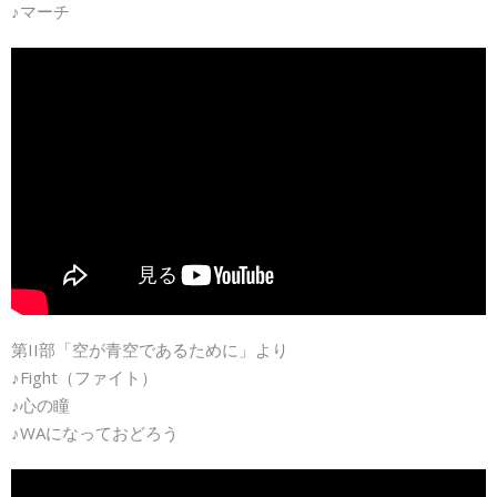
♪マーチ
第II部「空が青空であるために」より
♪Fight（ファイト）
♪心の瞳
♪WAになっておどろう