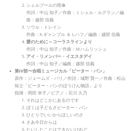
シェルブールの雨傘
作詞：中山 知子／作曲：ミシェル・ルグラン／編
曲：越部 信義
ソウル・トレイン
作曲：K.ギャンブル ＆ L.ハフ／編曲：越部 信義
愛のために～コーラスラインより
作詞：中山 知子／作曲：M.ハムリッシュ
アイ・リメンバー・イエスタデイ
作詞：中山 知子／編曲：越部 信義
第IV部〜合唱ミュージカル「ピーター・パン」
原作：ジェームズ・バリ／作詞：城野 賢一／作曲：松山
祐士「ピーター・パンのぼうけん物語」より
指揮：岡田 幸子／ピアノ：石川 久乃
それはどこかにあるのです
ぼくは子どもさピーター・パン
ひとりでいいからほしいのさ
さあ今日からは
たいしたことはできないけれど